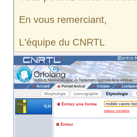
En vous remerciant,
L'équipe du CNRTL
Accueil
Portail lexical
Corpus
Lexique
Morphologie
Lexicographie
Etymologie
Entrez une forme
TLFi
notices corrigées
Erreur