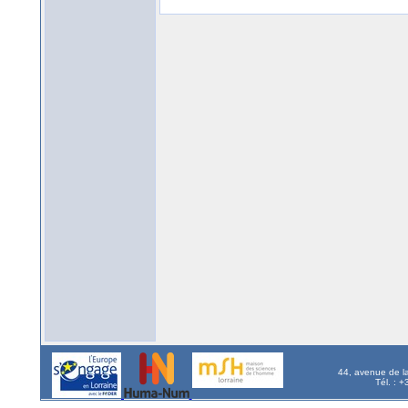
44, avenue de l
Tél. : 