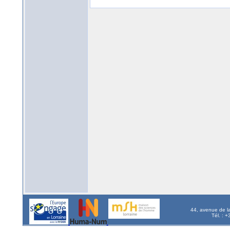
44, avenue de l
Tél. : 