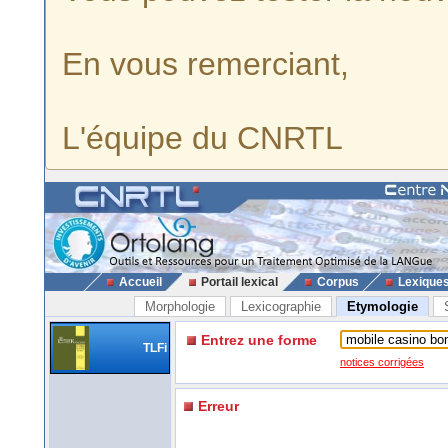
En vous remerciant,
L'équipe du CNRTL
Accueil
Portail lexical
Corpus
Lexique
Morphologie
Lexicographie
Etymologie
Entrez une forme
TLFi
notices corrigées
Erreur