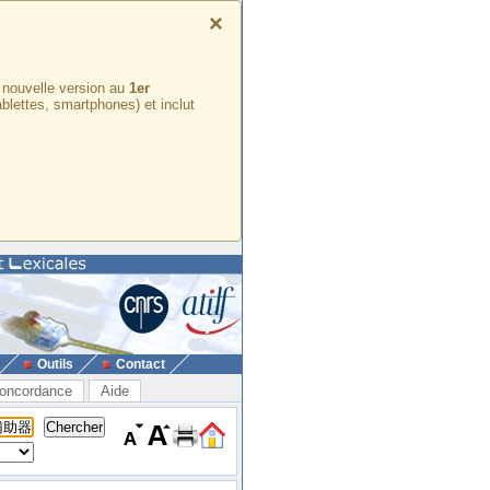
×
e nouvelle version au
1er
ablettes, smartphones) et inclut
Outils
Contact
oncordance
Aide