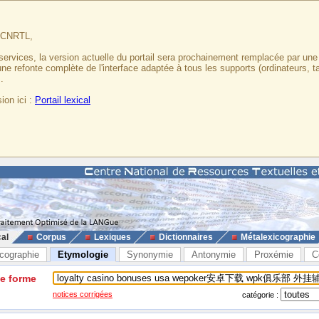
u CNRTL,
services, la version actuelle du portail sera prochainement remplacée par un
 une refonte complète de l'interface adaptée à tous les supports (ordinateurs, t
.
ion ici :
Portail lexical
cal
Corpus
Lexiques
Dictionnaires
Métalexicographie
cographie
Etymologie
Synonymie
Antonymie
Proxémie
C
ne forme
notices corrigées
catégorie :