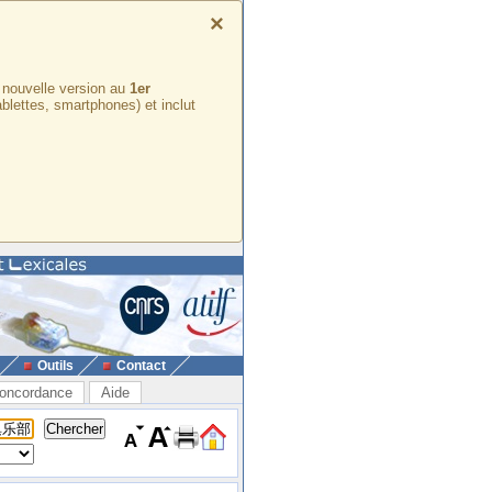
×
e nouvelle version au
1er
ablettes, smartphones) et inclut
Outils
Contact
oncordance
Aide