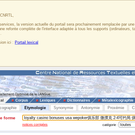
u CNRTL,
services, la version actuelle du portail sera prochainement remplacée par un
 une refonte complète de l'interface adaptée à tous les supports (ordinateurs, t
.
ion ici :
Portail lexical
cal
Corpus
Lexiques
Dictionnaires
Métalexicographie
cographie
Etymologie
Synonymie
Antonymie
Proxémie
C
ne forme
notices corrigées
catégorie :