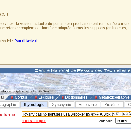
u CNRTL,
services, la version actuelle du portail sera prochainement remplacée par un
 une refonte complète de l'interface adaptée à tous les supports (ordinateurs, t
.
ion ici :
Portail lexical
cal
Corpus
Lexiques
Dictionnaires
Métalexicographie
cographie
Etymologie
Synonymie
Antonymie
Proxémie
C
ne forme
notices corrigées
catégorie :