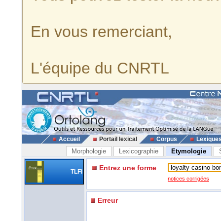
En vous remerciant,
L'équipe du CNRTL
Accueil
Portail lexical
Corpus
Lexique
Morphologie
Lexicographie
Etymologie
Entrez une forme
TLFi
notices corrigées
Erreur