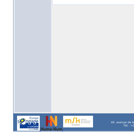
44, avenue de l
Tél. : 