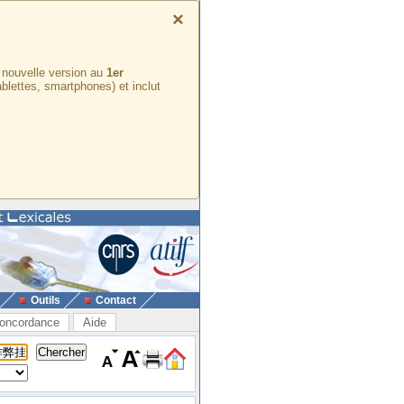
×
e nouvelle version au
1er
ablettes, smartphones) et inclut
Outils
Contact
oncordance
Aide