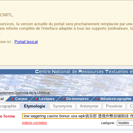
u CNRTL,
services, la version actuelle du portail sera prochainement remplacée par un
 une refonte complète de l'interface adaptée à tous les supports (ordinateurs, t
.
ion ici :
Portail lexical
cal
Corpus
Lexiques
Dictionnaires
Métalexicographie
cographie
Etymologie
Synonymie
Antonymie
Proxémie
C
ne forme
notices corrigées
catégorie :