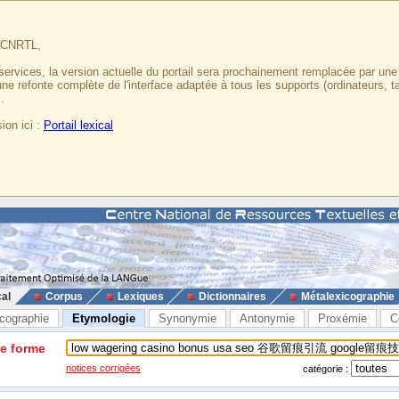
u CNRTL,
services, la version actuelle du portail sera prochainement remplacée par un
 une refonte complète de l'interface adaptée à tous les supports (ordinateurs, t
.
ion ici :
Portail lexical
cal
Corpus
Lexiques
Dictionnaires
Métalexicographie
cographie
Etymologie
Synonymie
Antonymie
Proxémie
C
ne forme
notices corrigées
catégorie :