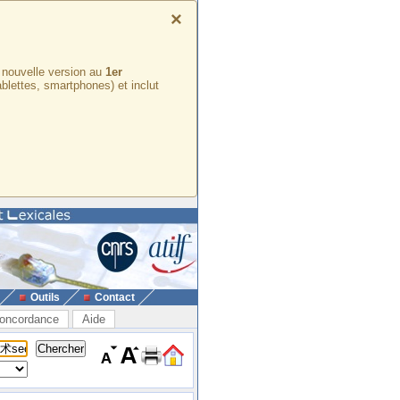
×
e nouvelle version au
1er
ablettes, smartphones) et inclut
Outils
Contact
oncordance
Aide