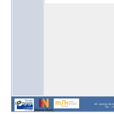
44, avenue de l
Tél. : 