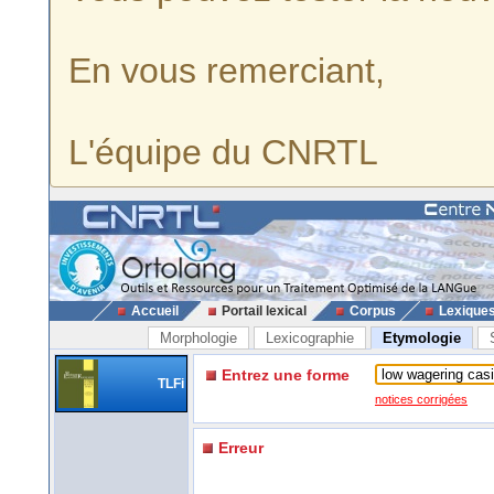
En vous remerciant,
L'équipe du CNRTL
Accueil
Portail lexical
Corpus
Lexique
Morphologie
Lexicographie
Etymologie
Entrez une forme
TLFi
notices corrigées
Erreur