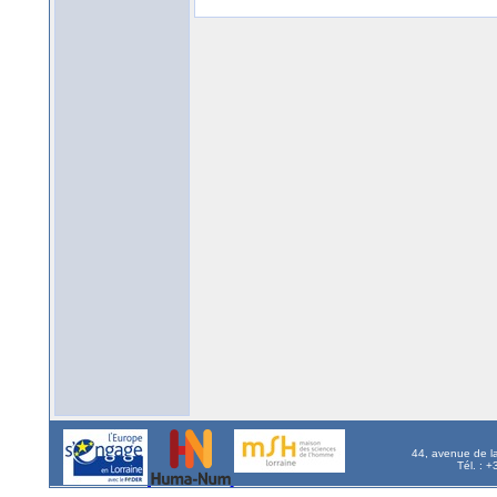
44, avenue de l
Tél. : 