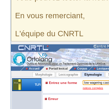
En vous remerciant,
L'équipe du CNRTL
Accueil
Portail lexical
Corpus
Lexique
Morphologie
Lexicographie
Etymologie
Entrez une forme
TLFi
notices corrigées
Erreur