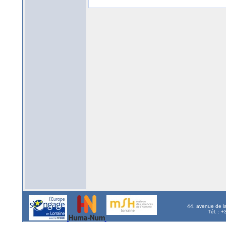
44, avenue de l
Tél. : 