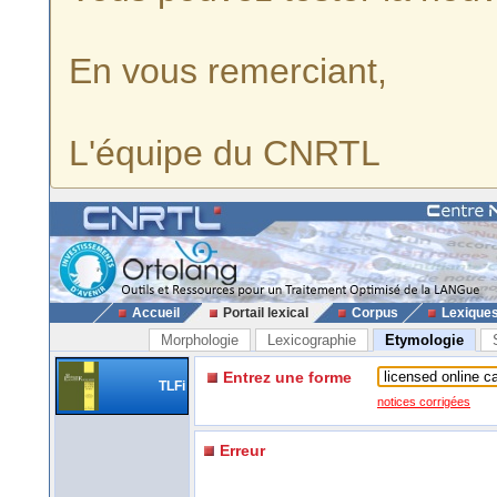
En vous remerciant,
L'équipe du CNRTL
Accueil
Portail lexical
Corpus
Lexique
Morphologie
Lexicographie
Etymologie
Entrez une forme
TLFi
notices corrigées
Erreur