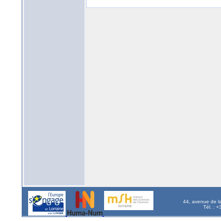
44, avenue de l
Tél. : 