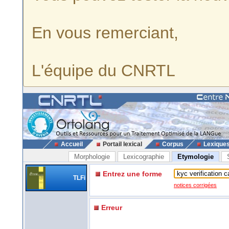
En vous remerciant,
L'équipe du CNRTL
Accueil
Portail lexical
Corpus
Lexique
Morphologie
Lexicographie
Etymologie
Entrez une forme
TLFi
notices corrigées
Erreur