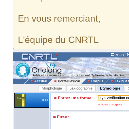
En vous remerciant,
L'équipe du CNRTL
Accueil
Portail lexical
Corpus
Lexique
Morphologie
Lexicographie
Etymologie
Entrez une forme
TLFi
notices corrigées
Erreur