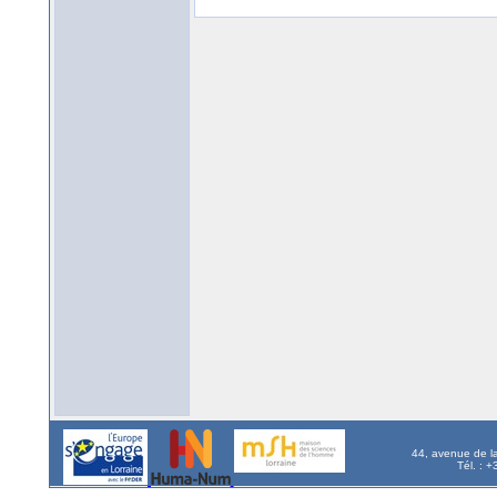
44, avenue de l
Tél. : 