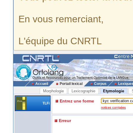
En vous remerciant,
L'équipe du CNRTL
Accueil
Portail lexical
Corpus
Lexique
Morphologie
Lexicographie
Etymologie
Entrez une forme
TLFi
notices corrigées
Erreur