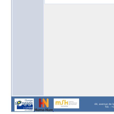
44, avenue de l
Tél. : 