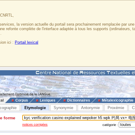
u CNRTL,
services, la version actuelle du portail sera prochainement remplacée par un
 une refonte complète de l'interface adaptée à tous les supports (ordinateurs, t
.
ion ici :
Portail lexical
cal
Corpus
Lexiques
Dictionnaires
Métalexicographie
cographie
Etymologie
Synonymie
Antonymie
Proxémie
C
ne forme
notices corrigées
catégorie :