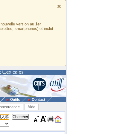
×
e nouvelle version au
1er
ablettes, smartphones) et inclut
Outils
Contact
oncordance
Aide