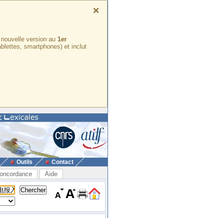
×
e nouvelle version au
1er
ablettes, smartphones) et inclut
Outils
Contact
oncordance
Aide