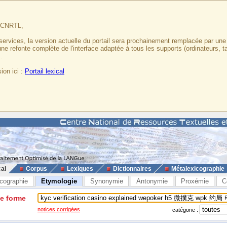
u CNRTL,
services, la version actuelle du portail sera prochainement remplacée par un
 une refonte complète de l'interface adaptée à tous les supports (ordinateurs, t
.
ion ici :
Portail lexical
cal
Corpus
Lexiques
Dictionnaires
Métalexicographie
cographie
Etymologie
Synonymie
Antonymie
Proxémie
C
ne forme
notices corrigées
catégorie :