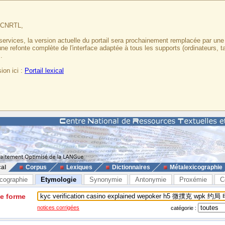
u CNRTL,
services, la version actuelle du portail sera prochainement remplacée par un
 une refonte complète de l'interface adaptée à tous les supports (ordinateurs, t
.
ion ici :
Portail lexical
cal
Corpus
Lexiques
Dictionnaires
Métalexicographie
cographie
Etymologie
Synonymie
Antonymie
Proxémie
C
ne forme
notices corrigées
catégorie :