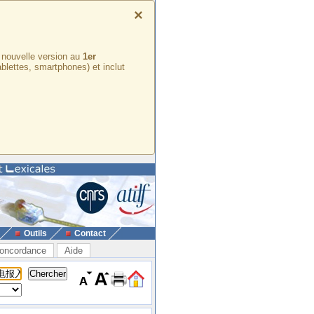
×
e nouvelle version au
1er
ablettes, smartphones) et inclut
Outils
Contact
oncordance
Aide