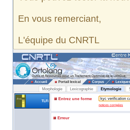
En vous remerciant,
L'équipe du CNRTL
Accueil
Portail lexical
Corpus
Lexique
Morphologie
Lexicographie
Etymologie
Entrez une forme
TLFi
notices corrigées
Erreur