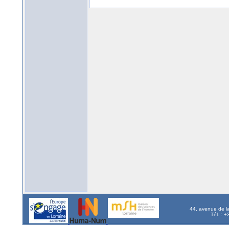
44, avenue de l
Tél. : 