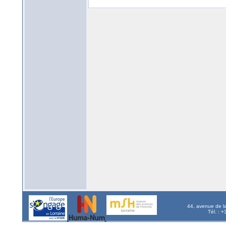
44, avenue de l
Tél. : 