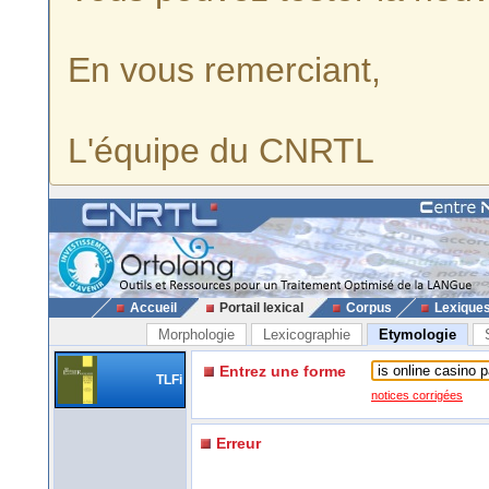
En vous remerciant,
L'équipe du CNRTL
Accueil
Portail lexical
Corpus
Lexique
Morphologie
Lexicographie
Etymologie
Entrez une forme
TLFi
notices corrigées
Erreur