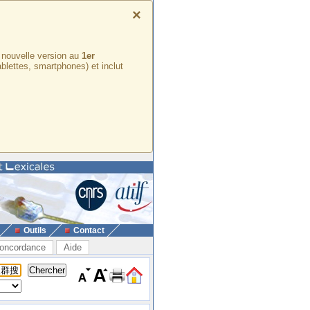
×
e nouvelle version au
1er
ablettes, smartphones) et inclut
Outils
Contact
oncordance
Aide