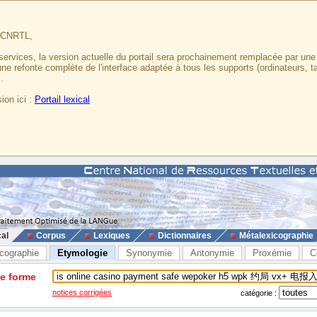
u CNRTL,
services, la version actuelle du portail sera prochainement remplacée par un
 une refonte complète de l'interface adaptée à tous les supports (ordinateurs, t
.
ion ici :
Portail lexical
cal
Corpus
Lexiques
Dictionnaires
Métalexicographie
cographie
Etymologie
Synonymie
Antonymie
Proxémie
C
ne forme
notices corrigées
catégorie :