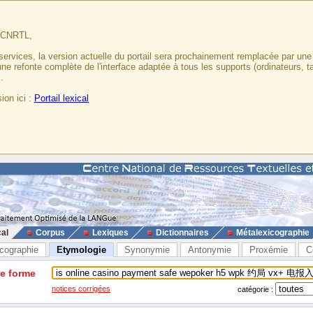
u CNRTL,
services, la version actuelle du portail sera prochainement remplacée par un
 une refonte complète de l'interface adaptée à tous les supports (ordinateurs, t
.
ion ici :
Portail lexical
cal
Corpus
Lexiques
Dictionnaires
Métalexicographie
cographie
Etymologie
Synonymie
Antonymie
Proxémie
C
ne forme
notices corrigées
catégorie :