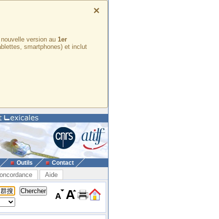
×
e nouvelle version au
1er
ablettes, smartphones) et inclut
Outils
Contact
oncordance
Aide