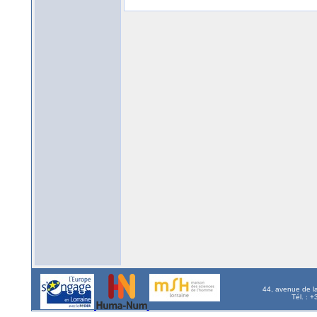
44, avenue de l
Tél. : 