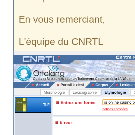
En vous remerciant,
L'équipe du CNRTL
Accueil
Portail lexical
Corpus
Lexique
Morphologie
Lexicographie
Etymologie
Entrez une forme
TLFi
notices corrigées
Erreur