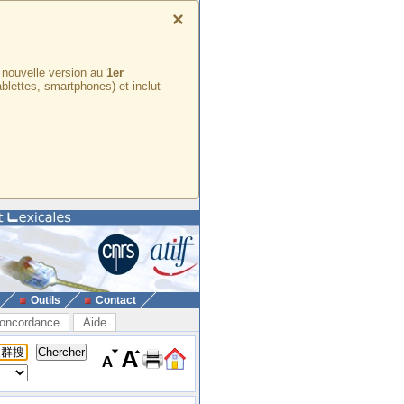
×
e nouvelle version au
1er
ablettes, smartphones) et inclut
Outils
Contact
oncordance
Aide