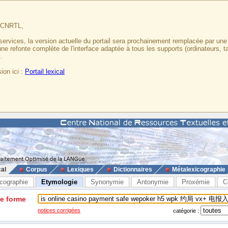
u CNRTL,
services, la version actuelle du portail sera prochainement remplacée par un
 une refonte complète de l'interface adaptée à tous les supports (ordinateurs, t
.
ion ici :
Portail lexical
cal
Corpus
Lexiques
Dictionnaires
Métalexicographie
cographie
Etymologie
Synonymie
Antonymie
Proxémie
C
ne forme
notices corrigées
catégorie :