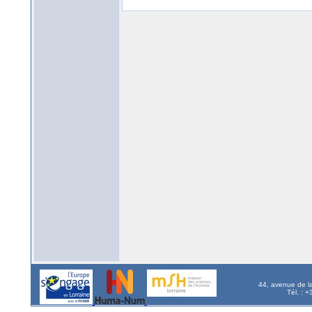
44, avenue de l
Tél. : 