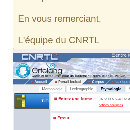
En vous remerciant,
L'équipe du CNRTL
Accueil
Portail lexical
Corpus
Lexique
Morphologie
Lexicographie
Etymologie
Entrez une forme
TLFi
notices corrigées
Erreur