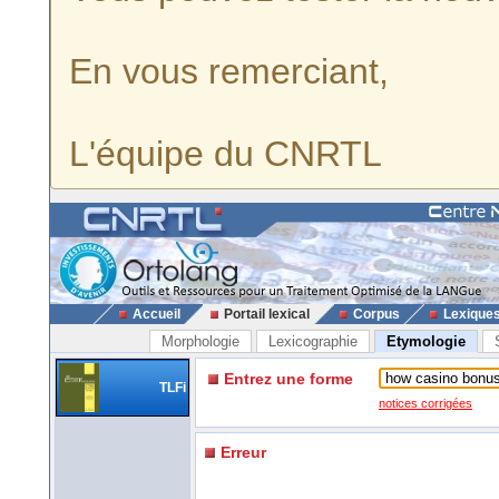
En vous remerciant,
L'équipe du CNRTL
Accueil
Portail lexical
Corpus
Lexique
Morphologie
Lexicographie
Etymologie
Entrez une forme
TLFi
notices corrigées
Erreur