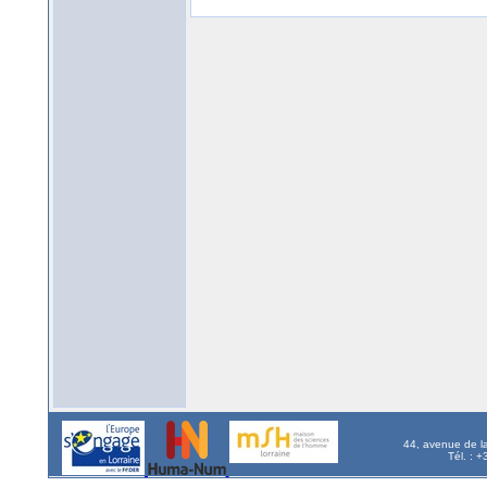
44, avenue de l
Tél. : 