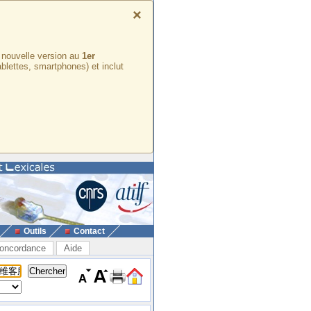
×
e nouvelle version au
1er
ablettes, smartphones) et inclut
Outils
Contact
oncordance
Aide