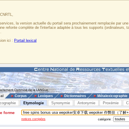
u CNRTL,
services, la version actuelle du portail sera prochainement remplacée par un
 une refonte complète de l'interface adaptée à tous les supports (ordinateurs, t
.
ion ici :
Portail lexical
cal
Corpus
Lexiques
Dictionnaires
Métalexicographie
cographie
Etymologie
Synonymie
Antonymie
Proxémie
C
ne forme
notices corrigées
catégorie :