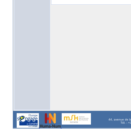
44, avenue de l
Tél. : 