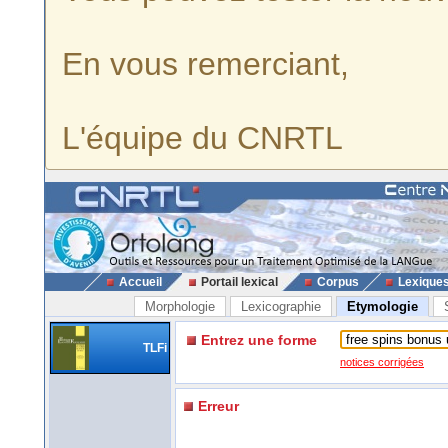
En vous remerciant,
L'équipe du CNRTL
Accueil
Portail lexical
Corpus
Lexique
Morphologie
Lexicographie
Etymologie
Entrez une forme
TLFi
notices corrigées
Erreur