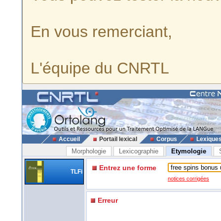
En vous remerciant,
L'équipe du CNRTL
Accueil
Portail lexical
Corpus
Lexique
Morphologie
Lexicographie
Etymologie
Entrez une forme
TLFi
notices corrigées
Erreur