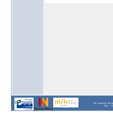
44, avenue de l
Tél. : 