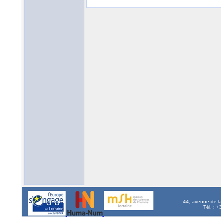
44, avenue de l
Tél. : 