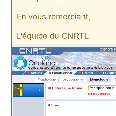
En vous remerciant,
L'équipe du CNRTL
Accueil
Portail lexical
Corpus
Lexique
Morphologie
Lexicographie
Etymologie
Entrez une forme
TLFi
notices corrigées
Erreur