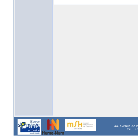
44, avenue de l
Tél. : 