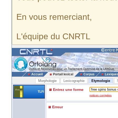
En vous remerciant,
L'équipe du CNRTL
Accueil
Portail lexical
Corpus
Lexique
Morphologie
Lexicographie
Etymologie
Entrez une forme
TLFi
notices corrigées
Erreur