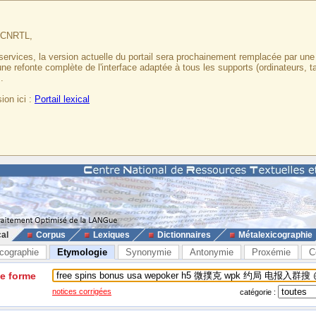
u CNRTL,
services, la version actuelle du portail sera prochainement remplacée par un
 une refonte complète de l'interface adaptée à tous les supports (ordinateurs, t
.
ion ici :
Portail lexical
cal
Corpus
Lexiques
Dictionnaires
Métalexicographie
cographie
Etymologie
Synonymie
Antonymie
Proxémie
C
ne forme
notices corrigées
catégorie :