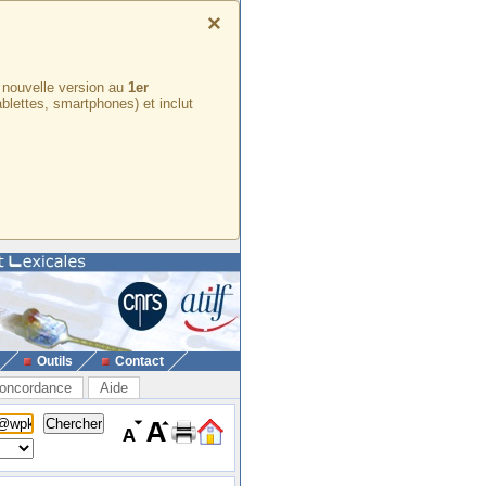
×
e nouvelle version au
1er
ablettes, smartphones) et inclut
Outils
Contact
oncordance
Aide