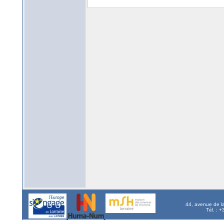
44, avenue de l
Tél. : 