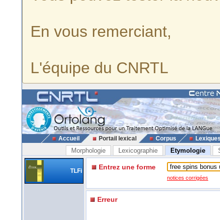
En vous remerciant,
L'équipe du CNRTL
Accueil
Portail lexical
Corpus
Lexique
Morphologie
Lexicographie
Etymologie
Entrez une forme
TLFi
notices corrigées
Erreur