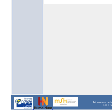
44, avenue de l
Tél. : 