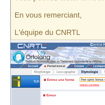
En vous remerciant,
L'équipe du CNRTL
Accueil
Portail lexical
Corpus
Lexique
Morphologie
Lexicographie
Etymologie
Entrez une forme
TLFi
notices corrigées
Erreur