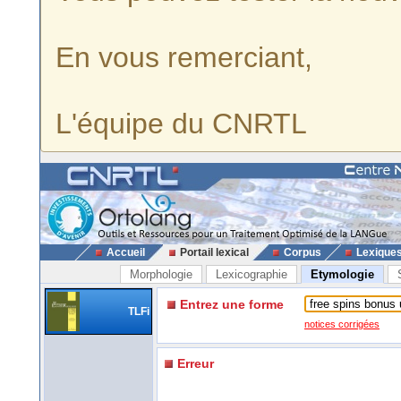
En vous remerciant,
L'équipe du CNRTL
Accueil
Portail lexical
Corpus
Lexique
Morphologie
Lexicographie
Etymologie
Entrez une forme
TLFi
notices corrigées
Erreur