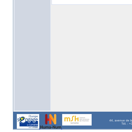
44, avenue de l
Tél. : 