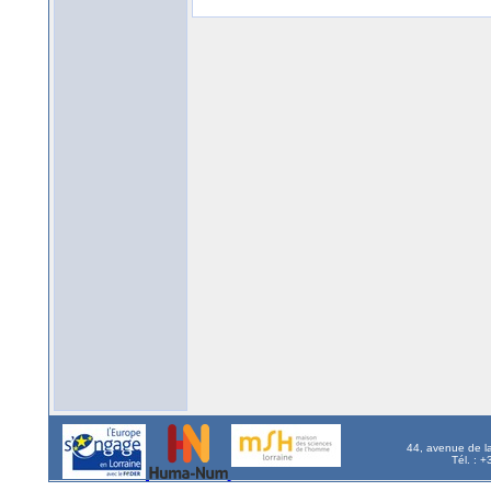
44, avenue de l
Tél. : 