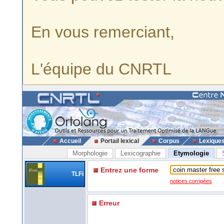
En vous remerciant,
L'équipe du CNRTL
Accueil
Portail lexical
Corpus
Lexique
Morphologie
Lexicographie
Etymologie
Entrez une forme
TLFi
notices corrigées
Erreur