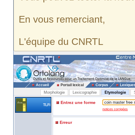
En vous remerciant,
L'équipe du CNRTL
Accueil
Portail lexical
Corpus
Lexique
Morphologie
Lexicographie
Etymologie
Entrez une forme
TLFi
notices corrigées
Erreur