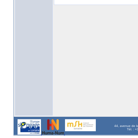
44, avenue de l
Tél. : 