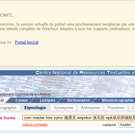
u CNRTL,
services, la version actuelle du portail sera prochainement remplacée par un
 une refonte complète de l'interface adaptée à tous les supports (ordinateurs, t
.
ion ici :
Portail lexical
cal
Corpus
Lexiques
Dictionnaires
Métalexicographie
cographie
Etymologie
Synonymie
Antonymie
Proxémie
C
ne forme
notices corrigées
catégorie :