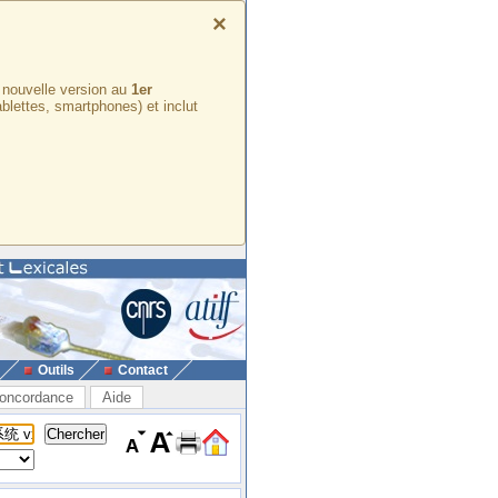
×
e nouvelle version au
1er
ablettes, smartphones) et inclut
Outils
Contact
oncordance
Aide