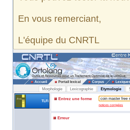
En vous remerciant,
L'équipe du CNRTL
Accueil
Portail lexical
Corpus
Lexique
Morphologie
Lexicographie
Etymologie
Entrez une forme
TLFi
notices corrigées
Erreur