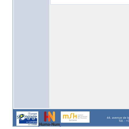
44, avenue de l
Tél. : 