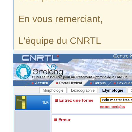
En vous remerciant,
L'équipe du CNRTL
Accueil
Portail lexical
Corpus
Lexique
Morphologie
Lexicographie
Etymologie
Entrez une forme
TLFi
notices corrigées
Erreur