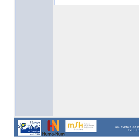
44, avenue de l
Tél. : 