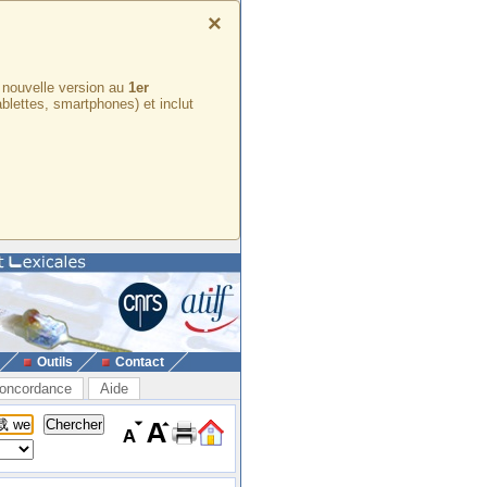
×
e nouvelle version au
1er
ablettes, smartphones) et inclut
Outils
Contact
oncordance
Aide