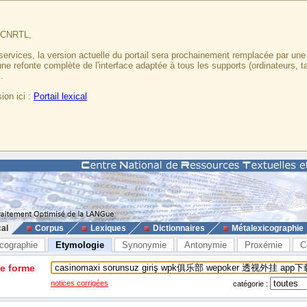
u CNRTL,
services, la version actuelle du portail sera prochainement remplacée par un
 une refonte complète de l'interface adaptée à tous les supports (ordinateurs, t
.
ion ici :
Portail lexical
cal
Corpus
Lexiques
Dictionnaires
Métalexicographie
cographie
Etymologie
Synonymie
Antonymie
Proxémie
C
ne forme
notices corrigées
catégorie :