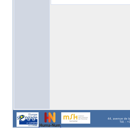
44, avenue de l
Tél. : 