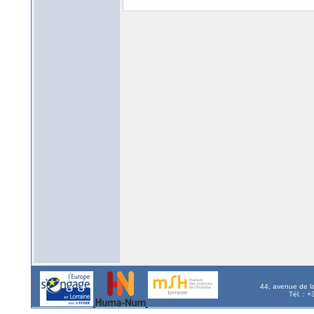
44, avenue de l
Tél. : 