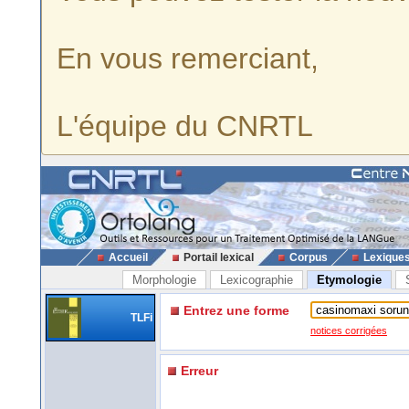
En vous remerciant,
L'équipe du CNRTL
Accueil
Portail lexical
Corpus
Lexique
Morphologie
Lexicographie
Etymologie
Entrez une forme
TLFi
notices corrigées
Erreur