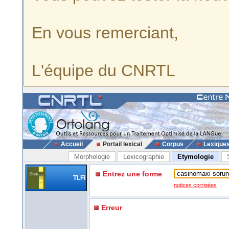
En vous remerciant,
L'équipe du CNRTL
Accueil
Portail lexical
Corpus
Lexique
Morphologie
Lexicographie
Etymologie
Entrez une forme
TLFi
notices corrigées
Erreur