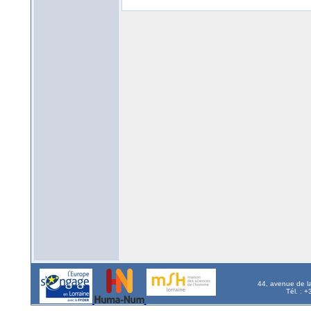
44, avenue de l
Tél. : 