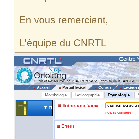
En vous remerciant,
L'équipe du CNRTL
Accueil
Portail lexical
Corpus
Lexique
Morphologie
Lexicographie
Etymologie
Entrez une forme
TLFi
notices corrigées
Erreur