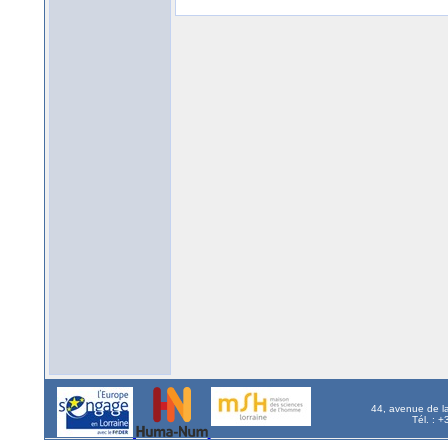
44, avenue de l
Tél. : 