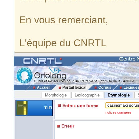
En vous remerciant,
L'équipe du CNRTL
Accueil
Portail lexical
Corpus
Lexique
Morphologie
Lexicographie
Etymologie
Entrez une forme
TLFi
notices corrigées
Erreur