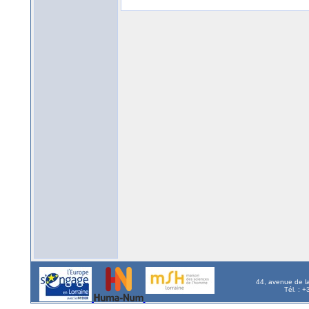
44, avenue de l
Tél. : 