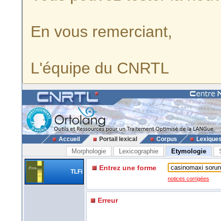
En vous remerciant,
L'équipe du CNRTL
Accueil
Portail lexical
Corpus
Lexique
Morphologie
Lexicographie
Etymologie
Entrez une forme
TLFi
notices corrigées
Erreur