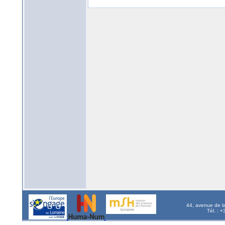
44, avenue de l
Tél. : 