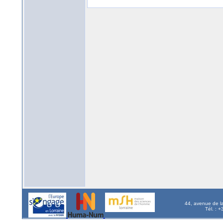
44, avenue de l
Tél. : 