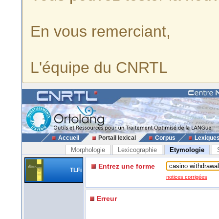
En vous remerciant,
L'équipe du CNRTL
Accueil
Portail lexical
Corpus
Lexique
Morphologie
Lexicographie
Etymologie
Entrez une forme
TLFi
notices corrigées
Erreur