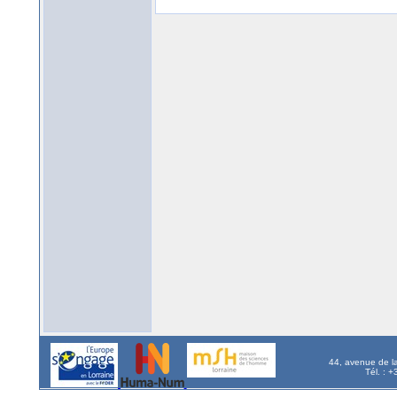
44, avenue de l
Tél. : 