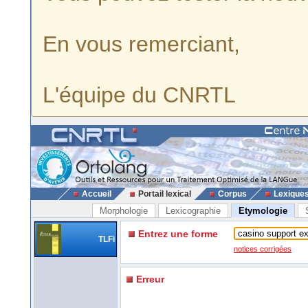
En vous remerciant,
L'équipe du CNRTL
Accueil
Portail lexical
Corpus
Lexique
Morphologie
Lexicographie
Etymologie
Entrez une forme
TLFi
notices corrigées
Erreur