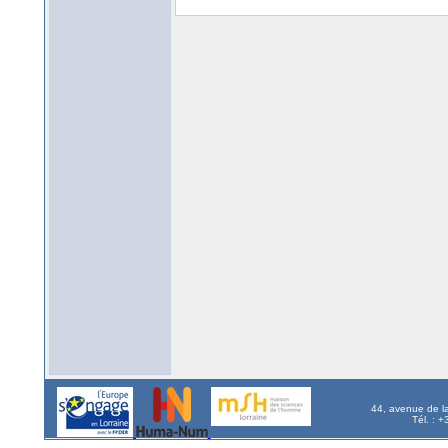
44, avenue de l
Tél. : 