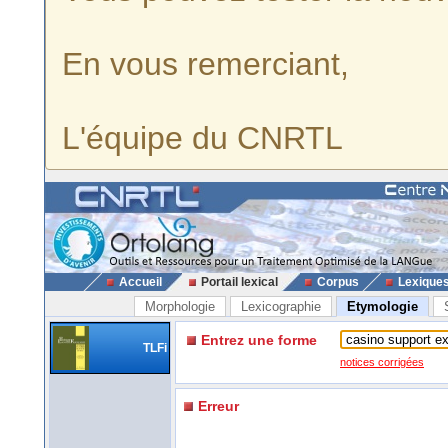
En vous remerciant,
L'équipe du CNRTL
Accueil
Portail lexical
Corpus
Lexique
Morphologie
Lexicographie
Etymologie
Entrez une forme
TLFi
notices corrigées
Erreur