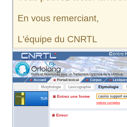
En vous remerciant,
L'équipe du CNRTL
Accueil
Portail lexical
Corpus
Lexique
Morphologie
Lexicographie
Etymologie
Entrez une forme
TLFi
notices corrigées
Erreur