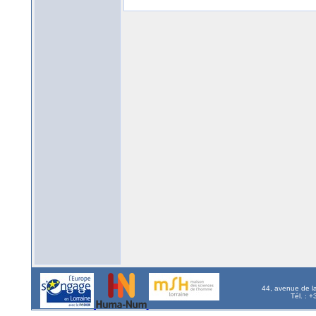
44, avenue de l
Tél. : 